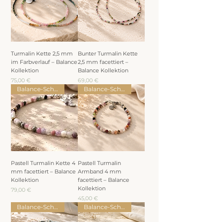
Turmalin Kette 2,5 mm
Bunter Turmalin Kette
im Farbverlauf – Balance
2,5 mm facettiert –
Kollektion
Balance Kollektion
Preis
Preis
75,00 €
69,00 €
Balance-Schmuck
Balance-Schmuck
Pastell Turmalin Kette 4
Pastell Turmalin
mm facettiert – Balance
Armband 4 mm
Kollektion
facettiert – Balance
Kollektion
Preis
79,00 €
Preis
45,00 €
Balance-Schmuck
Balance-Schmuck