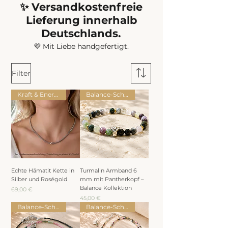
✨ Versandkostenfreie
Lieferung innerhalb
Deutschlands.
💜 Mit Liebe handgefertigt.
Filter
Kraft & Energie
Balance-Schmuck
Echte Hämatit Kette in
Turmalin Armband 6
Silber und Roségold
mm mit Pantherkopf –
Balance Kollektion
Preis
69,00 €
Preis
45,00 €
Balance-Schmuck
Balance-Schmuck