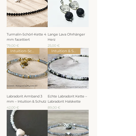
Turmalin-Schörl-Kette 4
Lange Lava Ohrhänger
mm facettiert
Herz
Preis
Preis
79,00 €
25,00 €
Intuition-Schmuck
Intuition & Spiritualität
Labradorit Armband 3
Echte Labradorit Kette –
mm – Intuition & Schutz
Labradorit Halskette
Preis
Preis
42,00 €
89,00 €