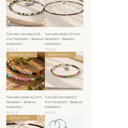
Turmalin Armband 2,5
Turmalin Kette 3,5 mm
mm facettiert – Balance
facettiert – Balance
Kollektion
Kollektion
Preis
Preis
39,00 €
79,00 €
Balance-Schmuck
Balance-Schmuck
Turmalin Kette 4,5 mm
Turmalin Armband 3
facettiert – Balance
mm facettiert – Balance
Kollektion
Kollektion
Preis
Preis
89,00 €
45,00 €
Schutz-Schmuck