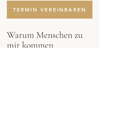
TERMIN VEREINBAREN
Warum Menschen zu
mir kommen
Manchmal braucht es einen
Ort der Ruhe, des Vertrauens
und des Zuhörens.
Viele Menschen wünschen
sich eine achtsame
Begleitung, die sie zusätzlich
zur ärztlichen Behandlung auf
ihrem Weg unterstützt.
Mit den überlieferten
Heilgebeten und einem