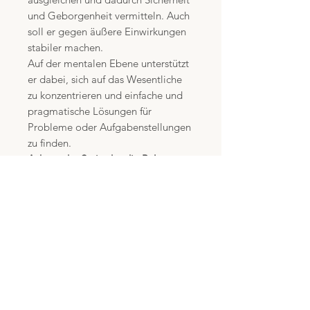
und Geborgenheit vermitteln. Auch
soll er gegen äußere Einwirkungen
stabiler machen.
Auf der mentalen Ebene unterstützt
er dabei, sich auf das Wesentliche
zu konzentrieren und einfache und
pragmatische Lösungen für
Probleme oder Aufgabenstellungen
zu finden.
Achat - der Stein der die Balance
und Harmonie fördert
Die Aufgabe der Edelsteine ist es,
Körper, Geist und Seele bei der
Regeneration und bei
Heilungsprozessen zu
unterstützen.Bei körperlichen
Beschwerden oder Krankheiten
suche bitte Deinen Arzt auf und