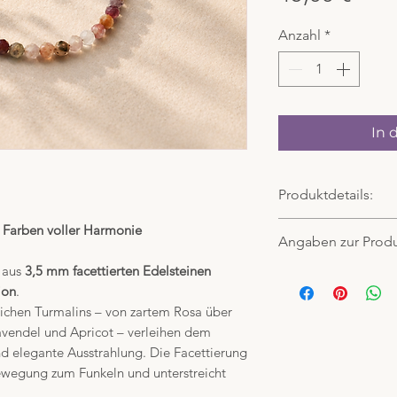
Anzahl
*
In 
Produktdetails:
Material:
e Farben voller Harmonie
Angaben zur Produ
bunter Turmalin pa
aus
3,5 mm facettierten Edelsteinen
Hochwertiger aller
Turmalin Armband 
ion
.
Armband 18 cm + 
Artikelnummer A0
rlichen Turmalins – von zartem Rosa über
Verschluss: Verschl
Hersteller:
avendel und Apricot – verleihen dem
Carla Paulus, Haust
d elegante Ausstrahlung. Die Facettierung
Beckingen
Bewegung zum Funkeln und unterstreicht
info[at]carlapaulus