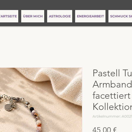
TARTSEITE
ÜBER MICH
ASTROLOGIE
ENERGIEARBEIT
SCHMUCK S
Pastell T
Armband
facettier
Kollektio
Artikelnummer: A002
Prei
45,00 €