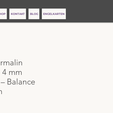
HOP
KONTAKT
BLOG
ENGELKARTEN
urmalin
 4 mm
t – Balance
n
1
s