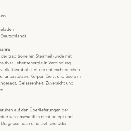
g
uss
geladen
b Deutschlands
alins
der traditionellen Steinheilkunde mit
ositiver Lebensenergie in Verbindung
ielfalt symbolisiert die unterschiedlichen
i unterstützen, Körper, Geist und Seele in
chgesagt, Gelassenheit, Zuversicht und
rn.
eruhen auf den Überlieferungen der
 sind wissenschaftlich nicht belegt und
 Diagnose noch eine ärztliche oder