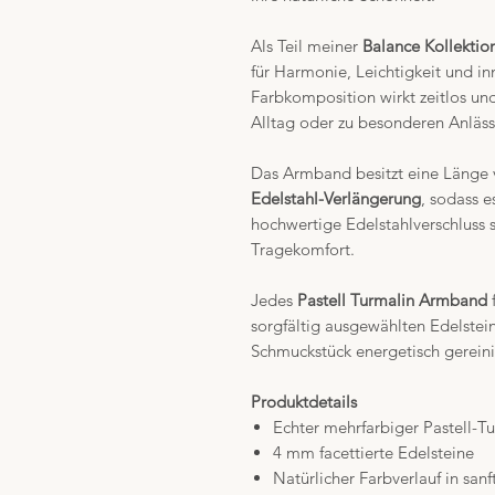
Als Teil meiner
Balance Kollektio
für Harmonie, Leichtigkeit und in
Farbkomposition wirkt zeitlos und
Alltag oder zu besonderen Anläss
Das Armband besitzt eine Länge
Edelstahl-Verlängerung
, sodass e
hochwertige Edelstahlverschluss s
Tragekomfort.
Jedes
Pastell Turmalin Armband
f
sorgfältig ausgewählten Edelstei
Schmuckstück energetisch gerein
Produktdetails
Echter mehrfarbiger Pastell-T
4 mm facettierte Edelsteine
Natürlicher Farbverlauf in san