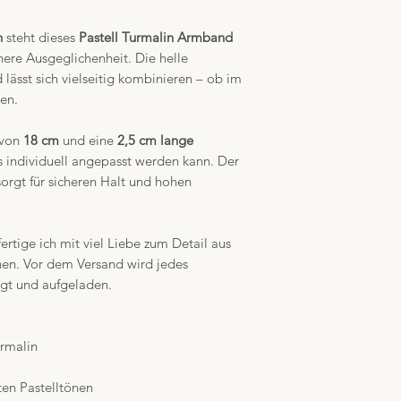
n
steht dieses
Pastell Turmalin Armband
nere Ausgeglichenheit. Die helle
 lässt sich vielseitig kombinieren – ob im
en.
 von
18 cm
und eine
2,5 cm lange
s individuell angepasst werden kann. Der
orgt für sicheren Halt und hohen
ertige ich mit viel Liebe zum Detail aus
nen. Vor dem Versand wird jedes
igt und aufgeladen.
urmalin
ften Pastelltönen