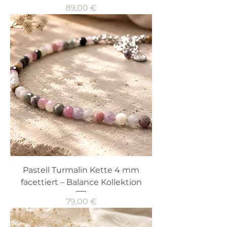
Preis
89,00 €
Pastell Turmalin Kette 4 mm
facettiert – Balance Kollektion
Preis
79,00 €