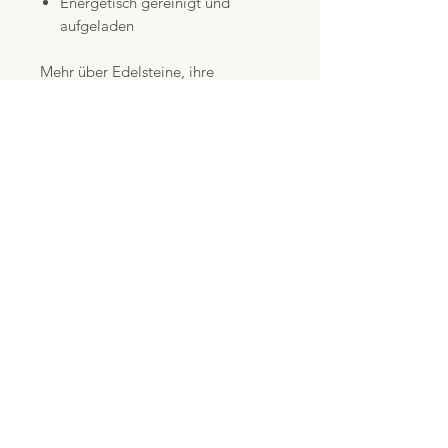
Energetisch gereinigt und
aufgeladen
Mehr über Edelsteine, ihre
traditionelle Bedeutung und meine
Arbeit findest du im Blog auf meiner
Website.
Hinweis:
Die beschriebenen
Eigenschaften beruhen auf
Überlieferungen der traditionellen
Steinheilkunde und spirituellen
Erfahrungen. Eine wissenschaftliche
Bestätigung liegt nicht vor. Sie
ersetzen weder eine medizinische
Diagnose noch eine ärztliche oder
therapeutische Behandlung.
ICH BIN KLEINUNTERNEHMER
NACH §19 USTG UND WEISE IN