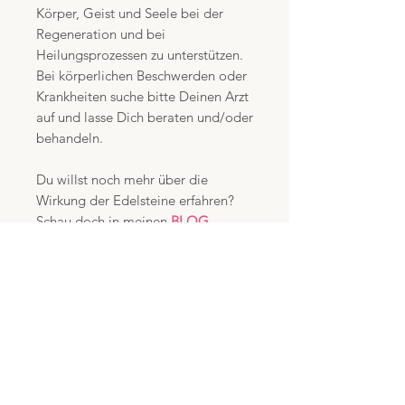
Körper, Geist und Seele bei der
Regeneration und bei
Heilungsprozessen zu unterstützen.
Bei körperlichen Beschwerden oder
Krankheiten suche bitte Deinen Arzt
auf und lasse Dich beraten und/oder
behandeln.
Du willst noch mehr über die
Wirkung der Edelsteine erfahren?
Schau doch in meinen
BLOG
ICH BIN KLEINUNTERNEHMER
NACH §19 USTG UND WEISE IN
MEINEN RECHNUNGEN KEINE
MEHRWERTSTEUER AUS
Produktdetails: