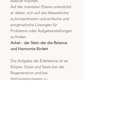
stabiler machen.
Auf der mentalen Ebene unterstützt
er dabei, sich auf das Wesentliche
zu konzentrieren und einfache und
pragmatische Lösungen für
Probleme oder Aufgabenstellungen
zu finden.
Achat - der Stein der die Balance
und Harmonie fördert
Die Aufgabe der Edelsteine ist es,
Körper, Geist und Seele bei der
Regeneration und bei
Heilungsprozessen zu
unterstützen.Bei körperlichen
Beschwerden oder Krankheiten
suche bitte Deinen Arzt auf und
lasse Dich beraten und/oder
behandeln.